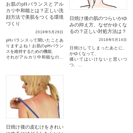
お肌のpHバランスとアル
カリ中和能とは？正しい洗
顔方法で美肌をつくる環境
日焼け後の肌のつらいかゆ
づくり
みの抑え方、なぜかゆくな
るの？正しい対処方法は？
2018年5月29日
pHバランスって聞いたことあ
2018年5月14日
りますよね！お肌のpHバラン
日焼けしてしまったあとに、
スを維持するための機能、
かゆくなって、
それがアルカリ中和能なので
掻いてはいけないと思いつ
す。ではpHバランスを崩すと
つ、
お肌がどのような
我慢しきれないで掻いてしま
状態になるのか、アルカリ中
う！かゆくて眠れない！なん
和能とはどのような...
て経験ありますよね！そんな
日焼けによるかゆみのメカニ
ズムや
つらいかゆみを抑...
日焼け後の皮むけをきれい