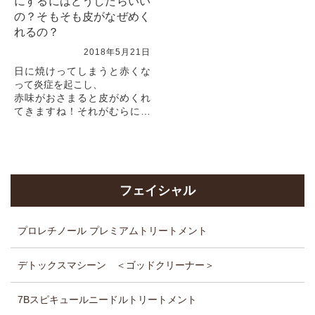
にするにはどうしたらいい
の？そもそも皮がなぜめく
れるの？
2018年5月21日
日に焼けってしまうと赤くな
って炎症を起こし、
赤味がおさまると皮がめくれ
てきますね！それがむらにな
ってきたりすると、
早くめくりたくなってしまう
気持ち・・・わかります！そ
こで、できるだけきれいに皮
を...
フェイシャル
プロレチノール プレミアムトリートメント
デトックスマシーン ＜ゴッドクリーナー＞
7Bスピキュールニードルトリートメント