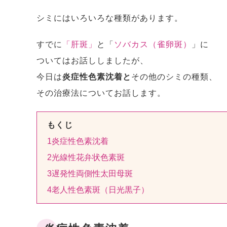
シミにはいろいろな種類があります。
すでに
「肝斑」
と「
ソバカス（雀卵斑）
」に
ついてはお話ししましたが、
今日は
炎症性色素沈着と
その他のシミの種類、
その治療法についてお話します。
もくじ
1
炎症性色素沈着
2
光線性花弁状色素斑
3
遅発性両側性太田母斑
4
老人性色素斑（日光黒子）